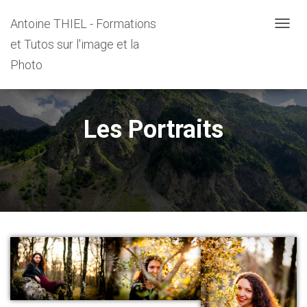
Antoine THIEL - Formations
D
et Tutos sur l'image et la
É
P
Photo
L
I
E
R
Les Portraits
L
A
N
A
V
I
G
A
T
I
O
N