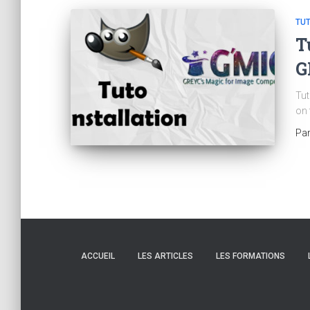
TUT
T
G
Tut
on 
Pa
ACCUEIL
LES ARTICLES
LES FORMATIONS