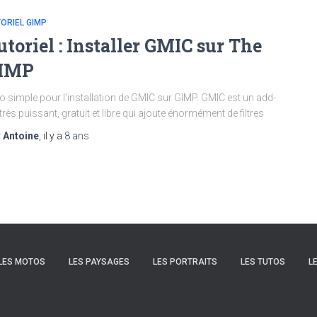
ORIEL GIMP
utoriel : Installer GMIC sur The
IMP
o simple pour l'installation de GMIC sur GIMP. GMIC est un add-
très puissant, gratuit et libre qui ajoute énormément de filtres
r
Antoine
, il y a
8 ans
LES MOTOS
LES PAYSAGES
LES PORTRAITS
LES TUTOS
L