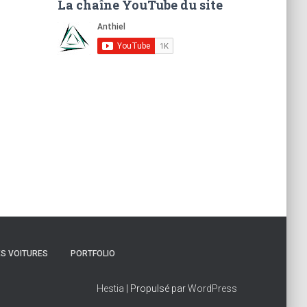
La chaîne YouTube du site
ES VOITURES
PORTFOLIO
Hestia
| Propulsé par
WordPress