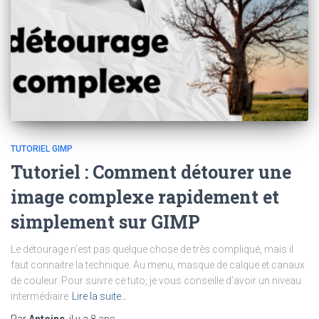
TUTORIEL GIMP
Tutoriel : Comment détourer une
image complexe rapidement et
simplement sur GIMP
Le détourage n’est pas quelque chose de très compliqué, mais il
faut connaitre la technique. Au menu, masque de calque et canaux
de couleur. Pour suivre ce tuto, je vous conseille d’avoir un niveau
intermédiaire
Lire la suite…
Par
Antoine
, il y a
8 ans